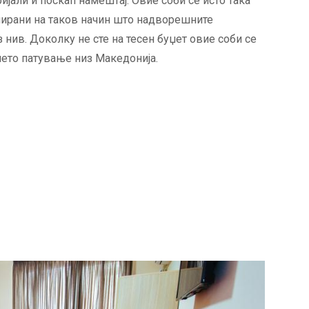
јали и поскап намештај. Овие соби се исто така
нирани на таков начин што надворешните
нив. Доколку не сте на тесен буџет овие соби се
шето патување низ Македонија.