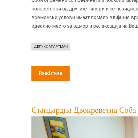
Соби опремени со префинети и поскапи матери
попросторни од другите типови и се позицио
временски услови имаат помало влијание врз 
идеално место за одмор и релаксација на Ва
ДЕЛУКС АПАРТМАН
Read more
about
Делукс
Трикреветна
Соба
со
Балкон
Стандардна Двокреветна Соба