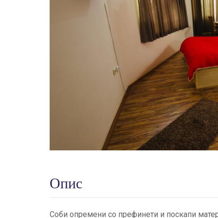
Опис
Соби опремени со префинети и поскапи матери