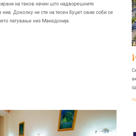
нирани на таков начин што надворешните
нив. Доколку не сте на тесен буџет овие соби се
шето патување низ Македонија.
С
а
о
П