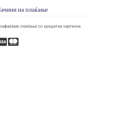
ачини на плаќање
рифаќаме плаќање со кредитни картички.
visa
mastercard