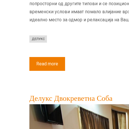
попросторни од другите типови и се позицио
временски услови имаат помало влијание врз 
идеално место за одмор и релаксација на Ва
ДЕЛУКС
Read more
about
Делукс
Двокреветна
соба
со
Балкон
Делукс Двокреветна Соба