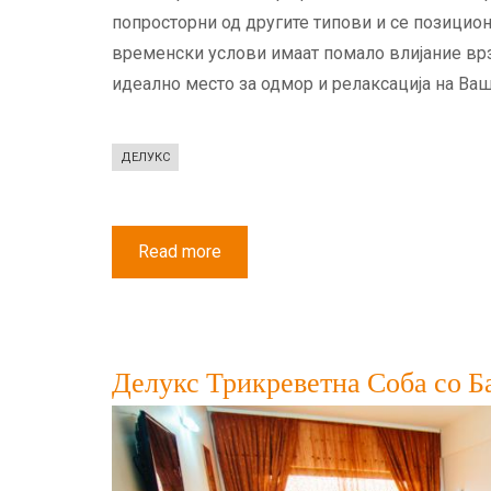
попросторни од другите типови и се позицио
временски услови имаат помало влијание врз 
идеално место за одмор и релаксација на Ва
ДЕЛУКС
Read more
about
Делукс
Двокреветна
Соба
Делукс Трикреветна Соба со Б