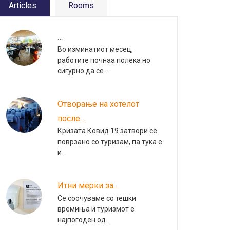
Articles
Rooms
…
Во изминатиот месец,
работите почнаа полека но
сигурно да се…
Отворање на хотелот
после…
Кризата Ковид 19 затвори се
поврзано со туризам, па тука е
и…
Итни мерки за…
Се соочуваме со тешки
времиња и туризмот е
најпогоден од…