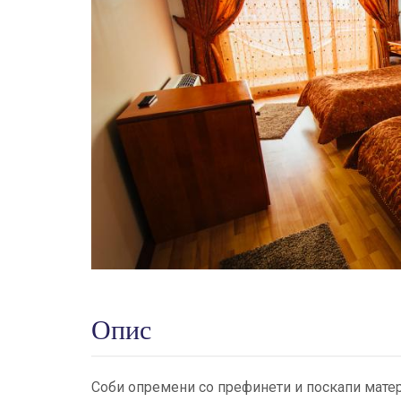
Опис
Соби опремени со префинети и поскапи матери