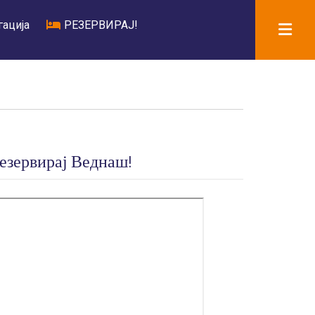
tion
ација
bed
РЕЗЕРВИРАЈ!
езервирај Веднаш!