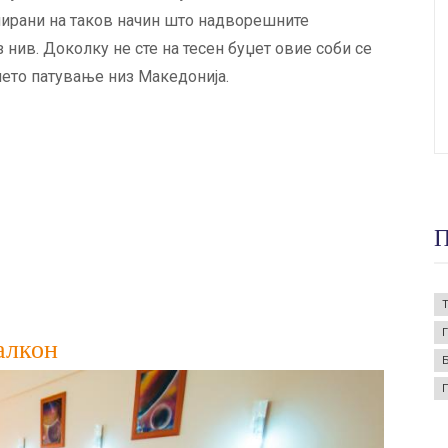
нирани на таков начин што надворешните
нив. Доколку не сте на тесен буџет овие соби се
шето патување низ Македонија.
П
алкон