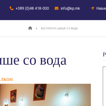
tel
+389 (0)48 418-000
mail
info@kp.mk
loca
Навиг
БЕСПЛАТНО ШИШЕ СО ВОДА
Р
ше со вода
алкон