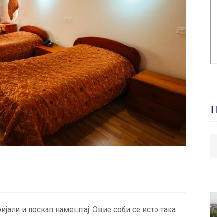
П
П
јали и поскап намештај. Овие соби се исто така