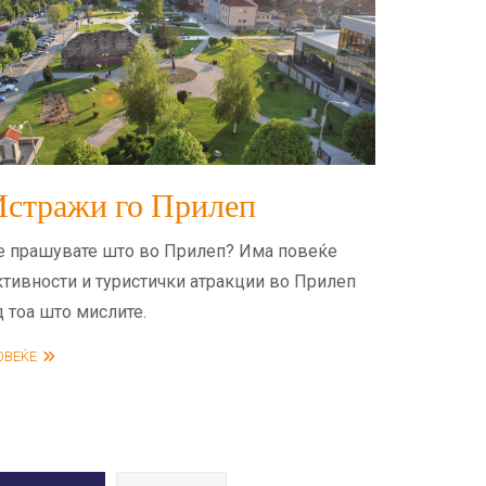
Истражи го Прилеп
е прашувате што во Прилеп? Има повеќе
ктивности и туристички атракции во Прилеп
д тоа што мислите.
ОВЕЌЕ