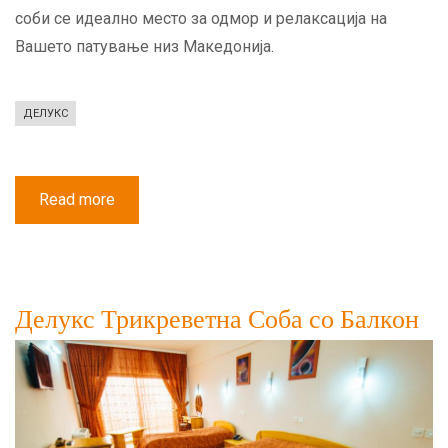
соби се идеално место за одмор и релаксација на
Вашето патување низ Македонија.
ДЕЛУКС
Read more
about
Делукс
Двокреветна
Соба
Делукс Трикреветна Соба со Балкон