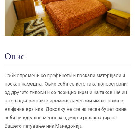
Опис
Соби опремени со префинети и поскапи материјали и
поскап намештај. Овие соби се исто така попросторни
од другите типови и се позиционирани на таков начин
што надворешните временски услови имаат помало
влијание врз нив. Доколку не сте на тесен буџет овие
соби се идеално место за одмор и релаксација на
Вашето патување низ Македонија.