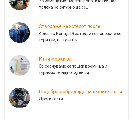
Во изминатиот месец, работите почнаа
полека но сигурно да се…
Отворање на хотелот после…
Кризата Ковид 19 затвори се поврзано со
туризам, па тука е и…
Итни мерки за…
Се соочуваме со тешки времиња и
туризмот е најпогоден од…
Подобро добредојде за нашите гости
Драги гости