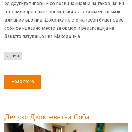
од другите типови и се позиционирани на таков начин
што надворешните временски услови имаат помало
влијание врз нив. Доколку не сте на тесен буџет овие
соби се идеално место за одмор и релаксација на
Вашето патување низ Македонија.
ДЕЛУКС
Read more
about
Делукс
Двокреветна
соба
со
Балкон
Делукс Двокреветна Соба