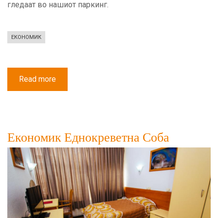
гледаат во нашиот паркинг.
ЕКОНОМИК
Read more
about
Економик
Двокреветна
Соба
Економик Еднокреветна Соба