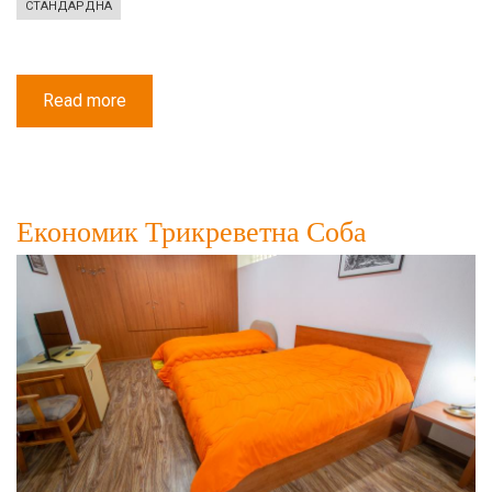
СТАНДАРДНА
Read more
about
Стандардна
Трикреветна
Соба
Економик Трикреветна Соба