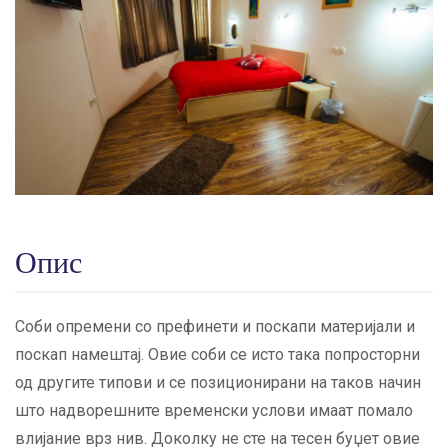
Опис
Соби опремени со префинети и поскапи материјали и
поскап намештај. Овие соби се исто така попросторни
од другите типови и се позиционирани на таков начин
што надворешните временски услови имаат помало
влијание врз нив. Доколку не сте на тесен буџет овие