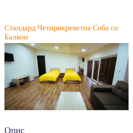
Еднокреветна
Соба
Стандард Четирикреветна Соба со
Балкон
Опис