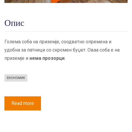
Опис
Голема соба на приземје, соодветно опремена и
удобна за патници со скромен буџет. Оваа соба е на
приземје и
нема прозорци
.
ЕКОНОМИК
Read more
about
Економик
Трикреветна
Соба