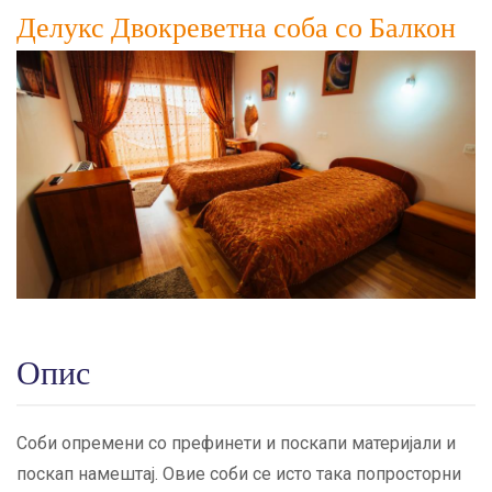
Делукс Двокреветна соба со Балкон
Опис
Соби опремени со префинети и поскапи материјали и
поскап намештај. Овие соби се исто така попросторни