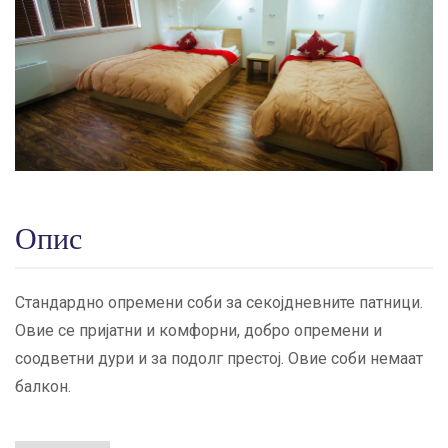
Опис
Стандардно опремени соби за секојдневните патници.
Овие се пријатни и комфорни, добро опремени и
соодветни дури и за подолг престој. Овие соби немаат
балкон.