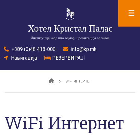
Skip
to
main
Хотел Кристал Палас
content
Институција каде што одмор и релаксација се закон!
tel
+389 (0)48 418-000
mail
info@kp.mk
location
Навигација
bed
РЕЗЕРВИРАЈ!
Breadcrumb
WIFI ИНТЕРНЕТ
WiFi Интернет