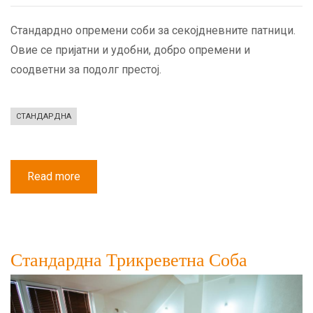
Стандардно опремени соби за секојдневните патници.
Овие се пријатни и удобни, добро опремени и
соодветни за подолг престој.
СТАНДАРДНА
Read more
about
Стандардна
Двокреветна
Соба
со
Балкон
Стандардна Трикреветна Соба