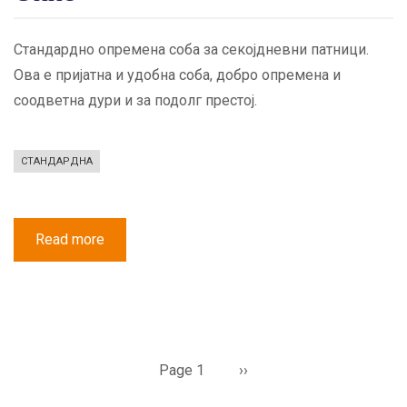
Стандардно опремена соба за секојдневни патници.
Ова е пријатна и удобна соба, добро опремена и
соодветна дури и за подолг престој.
СТАНДАРДНА
Read more
about
Стандард
Четирикреветна
Соба
со
Балкон
Pagination
Page 1
Next
››
page