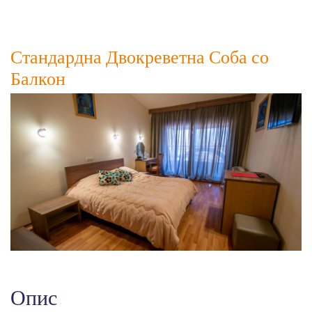
Соба
Стандардна Двокреветна Соба со
Балкон
Опис