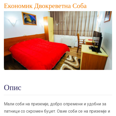
Економик Двокреветна Соба
Опис
Мали соби на приземје, добро опремени и удобни за
патници со скромен буџет. Овие соби се на приземје и