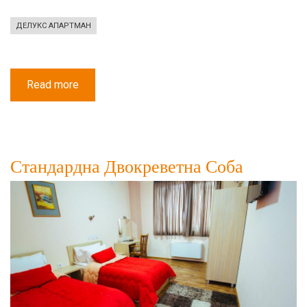
ДЕЛУКС АПАРТМАН
Read more
about
Делукс
Трикреветна
Соба
со
Балкон
Стандардна Двокреветна Соба