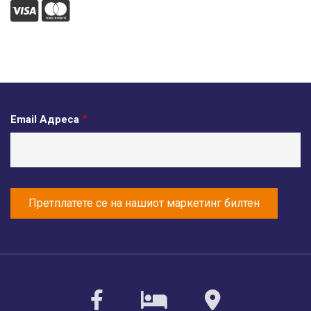
visa
mastercard
Email Адреса
facebook
sirvoy
maps