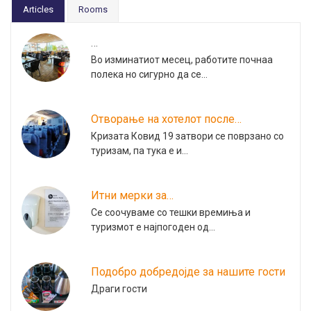
Articles
Rooms
…
Во изминатиот месец, работите почнаа
полека но сигурно да се…
Отворање на хотелот после…
Кризата Ковид 19 затвори се поврзано со
туризам, па тука е и…
Итни мерки за…
Се соочуваме со тешки времиња и
туризмот е најпогоден од…
Подобро добредојде за нашите гости
Драги гости