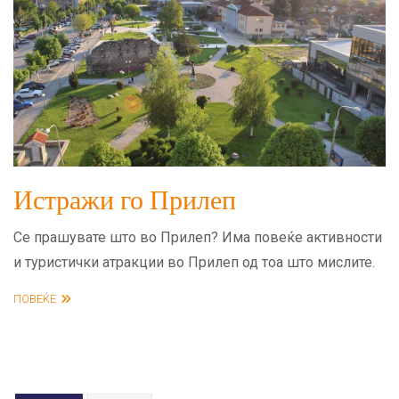
Истражи го Прилеп
Се прашувате што во Прилеп? Има повеќе активности
и туристички атракции во Прилеп од тоа што мислите.
ПОВЕЌЕ