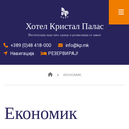
Skip
to
main
Хотел Кристал Палас
content
Институција каде што одмор и релаксација се закон!
tel
+389 (0)48 418-000
mail
info@kp.mk
location
Навигација
bed
РЕЗЕРВИРАЈ!
Breadcrumb
ЕКОНОМИК
Економик