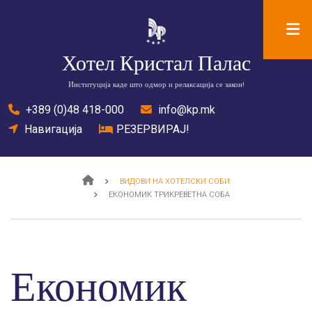
Skip
to
main
Хотел Кристал Палас
content
Институција каде што одмор и релаксација се закон!
tel
+389 (0)48 418-000
mail
info@kp.mk
location
Навигација
bed
РЕЗЕРВИРАЈ!
Breadcrumb
ВИДОВИ НА ХОТЕЛСКИ СОБИ
ЕКОНОМИК ТРИКРЕВЕТНА СОБА
Економик