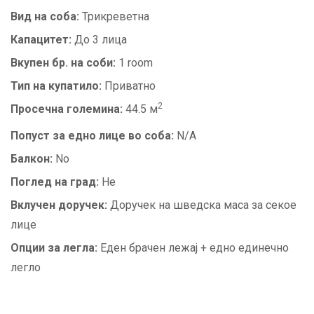
Вид на соба:
Трикреветна
Капацитет:
До 3 лица
Вкупен бр. на соби:
1 room
Тип на купатило:
Приватно
2
Просечна големина:
44.5 м
Попуст за едно лице во соба:
N/A
Балкон:
No
Поглед на град:
Не
Вклучен доручек:
Доручек на шведска маса за секое
лице
Опции за легла:
Еден брачен лежај + едно единечно
легло