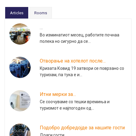
Articles
Rooms
…
Во изминатиот месец, работите почнаа
полека но сигурно да се…
Отворање на хотелот после…
Кризата Ковид 19 затвори се поврзано со
туризам, па тука е и…
Итни мерки за…
Се соочуваме со тешки времиња и
туризмот е најпогоден од…
Подобро добредојде за нашите гости
Драги гости